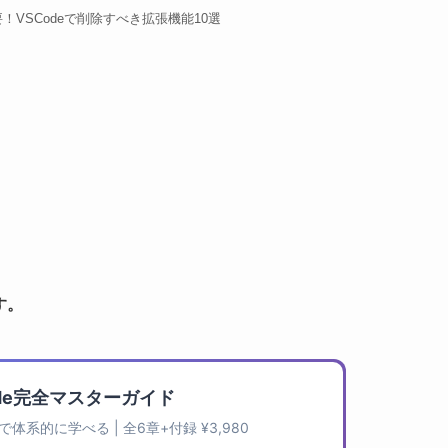
要！VSCodeで削除すべき拡張機能10選
す。
Code完全マスターガイド
系的に学べる | 全6章+付録 ¥3,980