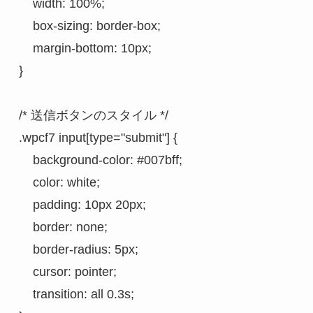
    width: 100%;
    box-sizing: border-box;
    margin-bottom: 10px;
}
/* 送信ボタンのスタイル */
.wpcf7 input[type="submit"] {
    background-color: #007bff;
    color: white;
    padding: 10px 20px;
    border: none;
    border-radius: 5px;
    cursor: pointer;
    transition: all 0.3s;