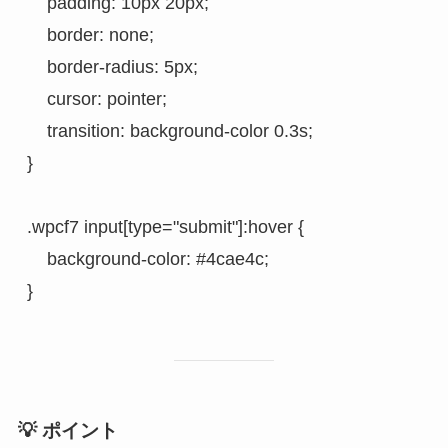
    padding: 10px 20px;
    border: none;
    border-radius: 5px;
    cursor: pointer;
    transition: background-color 0.3s;
}
.wpcf7 input[type="submit"]:hover {
    background-color: #4cae4c;
}
💡
ポイント