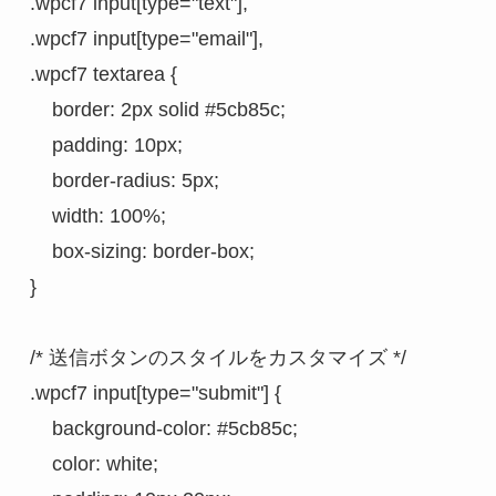
.wpcf7 input[type="text"],
.wpcf7 input[type="email"],
.wpcf7 textarea {
    border: 2px solid #5cb85c;
    padding: 10px;
    border-radius: 5px;
    width: 100%;
    box-sizing: border-box;
}
/* 送信ボタンのスタイルをカスタマイズ */
.wpcf7 input[type="submit"] {
    background-color: #5cb85c;
    color: white;