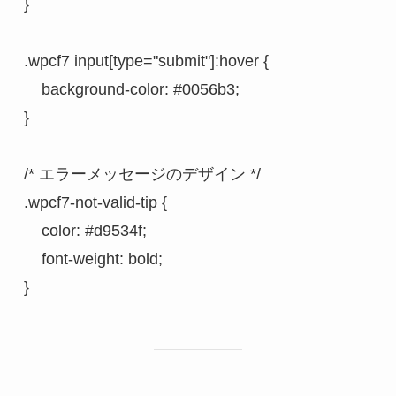
}
.wpcf7 input[type="submit"]:hover {
    background-color: #0056b3;
}
/* エラーメッセージのデザイン */
.wpcf7-not-valid-tip {
    color: #d9534f;
    font-weight: bold;
}