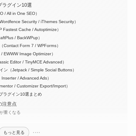
sプラグイン10選
 All in One SEO）
e Security / iThemes Security）
st Cache / Autoptimize）
lus / BackWPup）
act Form 7 / WPForms）
WWW Image Optimizer）
Editor / TinyMCE Advanced）
pack / Simple Social Buttons）
ter / Advanced Ads）
 / Customizer Export/Import）
sプラグイン10選まとめ
際の注意点
トが重くなる
もっと見る